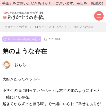
」をご覧いただきありがとうございます。毎日を、感謝の気持ちを
ありがとうの手紙
14 ペットへのありがとう
弟のような存在
14 ペットへのありがとう
2020.10.03
あ
弟のような存在
り
手
おもち
が
紙
手
大好きだったペットへ
と
を
紙
送
小学生の頃に飼っていたペットは本当の弟のようにずっと
う
読
を
り
一緒にいた存在。
起きてからずっと寝る時まで一緒にいられて幸せをありが
の
む
書
先