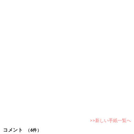
あ
り
が
>>新しい手紙一覧へ
と
コメント
（6件）