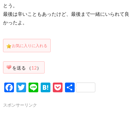
とう。
最後は辛いこともあったけど、最後まで一緒にいられて良
手
く
一
かったよ。
紙
覧
お気に入りに入れる
TOP
を送る （
12
）
Facebook
Twitter
Line
Hatena
Pocket
共
有
スポンサーリンク