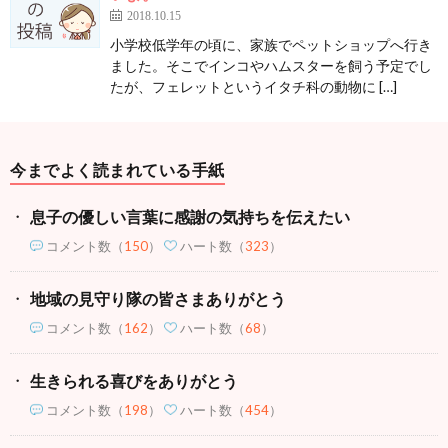
2018.10.15
小学校低学年の頃に、家族でペットショップへ行き
ました。そこでインコやハムスターを飼う予定でし
たが、フェレットというイタチ科の動物に […]
今までよく読まれている手紙
息子の優しい言葉に感謝の気持ちを伝えたい
コメント数
（
150
）
ハート数（
323
）
地域の見守り隊の皆さまありがとう
コメント数
（
162
）
ハート数（
68
）
生きられる喜びをありがとう
コメント数
（
198
）
ハート数（
454
）