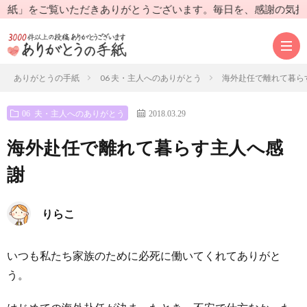
をご覧いただきありがとうございます。毎日を、感謝の気持ちを持
ありがとうの手紙
06 夫・主人へのありがとう
海外赴任で離れて暮ら
06 夫・主人へのありがとう
2018.03.29
あ
海外赴任で離れて暮らす主人へ感
り
手
謝
が
紙
手
りらこ
と
を
紙
送
いつも私たち家族のために必死に働いてくれてありがと
う
読
を
り
う。
の
む
書
先