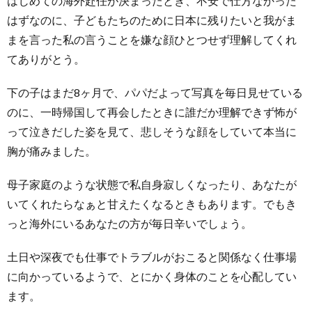
はじめての海外赴任が決まったとき、不安で仕方なかった
はずなのに、子どもたちのために日本に残りたいと我がま
手
く
一
まを言った私の言うことを嫌な顔ひとつせず理解してくれ
てありがとう。
紙
覧
下の子はまだ8ヶ月で、パパだよって写真を毎日見せている
TOP
のに、一時帰国して再会したときに誰だか理解できず怖が
って泣きだした姿を見て、悲しそうな顔をしていて本当に
胸が痛みました。
母子家庭のような状態で私自身寂しくなったり、あなたが
いてくれたらなぁと甘えたくなるときもあります。でもき
っと海外にいるあなたの方が毎日辛いでしょう。
土日や深夜でも仕事でトラブルがおこると関係なく仕事場
に向かっているようで、とにかく身体のことを心配してい
ます。